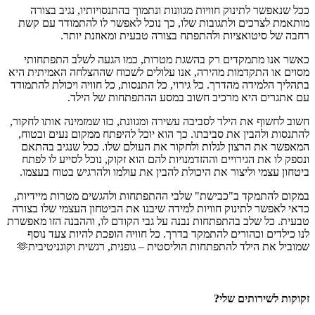
ככל שנאפשר לתינוק חוויות מגוונות ונתמוך בהתנסויותיו, נגיב בצורה
מותאמת לצרכים ולתגובות שלו, כך נוכל לאפשר לו להתמודד עם קשת
רחבה של סיטואציות ולהתפתח בצורה טבעית ומאוזנת יותר.
כאשר אנו מתמקדים רק בהשגת מטרות, כמו הגעה לשלב התפתחותי
מסוים או התקדמות מהירה, אנו עלולים לשכוח שההצלחה האמיתית היא
בתהליך הלמידה מהדרך. כל גירוי, כל התנסות, כל חוויה ויכולת להתמודד
עם אתגרים היא מרכיב חשוב במסע ההתפתחות של הילד.
חשוב לחשוף את הילד לסביבה עשירה ומגוונת, כזו שמזמינה אותו לחקור,
להתנסות ולהבין את סביבתו. כך הוא יוכל להיפתח ממקום נעים ובטוח,
המאפשר את הרצון לגלות ולחקור את העולם שלו. ככל שנגיב בהתאם
ונספק לו את הגירויים וההזדמנויות להם הוא זקוק, נוכל לסייע לו לפתח
ביטחון עצמי וליצור את היכולת להבין את עולמו ולהרגיש בטוח בעצמו.
במקום להתמקד ב"כבישת" שלבי ההתפתחות ולהגשים מטרות מיידיות,
כדאי לאפשר לתינוק חוויות למידה שיבנו את הביטחון העצמי שלו בצורה
טבעית. כל שלב בהתפתחות נבנה על גבי הקודם לו, וההבנה הזו מאפשרת
לנו כילדים וכהורים להתמקד בדרך. כל חוויה הופכת להיות צעד נוסף
שמוביל את הילד להתפתחות הוליסטית – גופנית, רגשית וקוגניטיבית🫶
זקוקות לשירותים שלי?