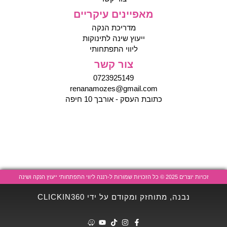
מאפיינים עיקריים
מדריכת הנקה
ייעוץ שינה לתינוקות
ליווי התפתחותי
צור קשר
0723925149
renanamozes@gmail.com
כתובת העסק - אורבך 10 חיפה
זכויות יוצרים 2025 © כל הזכויות שמורות ל-רננה ליווי התפתחותי ייעוץ הנקה ושינה
נבנה, מתוחזק ומקודם על ידי CLICKIN360