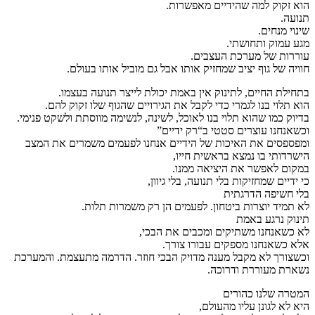
הוא זקוק למה שהידיים מאפשרות.
תנועה.
שינוי מנחים.
מגע עמוק ותחושתי.
עוררות של מערכת העצבים.
חוויה של גוף יציב שמחזיק אותו אבל גם מוביל אותו בעולם.
בתחילת החיים, לתינוק אין באמת יכולת לייצר תנועה בעצמו.
הוא תלוי בנו לגמרי כדי לקבל את הגירויים שהגוף שלו זקוק להם.
בדיוק כמו שהוא תלוי בנו לאוכל, לשינה, לנשימה מווסתת ולשקט פנימי.
וכשאנחנו עוצרים סטטי ב“רק ידיים”
ומפספסים את האיכות של הידיים אנחנו לפעמים משמרים את המצב
הישרדותי בו נמצא בראשית חייו,
במקום לאפשר את היציאה ממנו.
כי ידיים שמחזיקות בלי תנועה, בלי גיוון,
בלי חשיפה הדרגתית
לא תמיד יוצרות ביטחון. לפעמים הן רק משמרות תלות.
תינוק נרגע באמת
לא כשאנחנו משתיקים ומכבים את הבכי,
אלא כשאנחנו מספקים עבורו צורך.
וכשצורך לא מקבל מענה מדויק הבכי חוזר. הדרמה מתעצמת. והמערכת
נשארת מעוררת ודרוכה.
המטרה שלנו כהורים
היא לא לגונן עליו מהעולם,