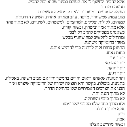
אלא להכיר ולחשוף לו את העולם במינון שהוא יכול להכיל.
תנועה במרחב.
נשיאה שמפעילה ומעוררת ולא רק מחזיקה ומשמרת.
מגע עמוק שמשחרר, מרפה, עוזב ומארגן אחרת. חשיפה הדרגתית
למנחים, לקולות וצלילים, למרקמים, למשטחים, לשינויים. לא מתוך פחד
אלא מתוך אמון וביטחון. וכשזה קורה,
כשאנחנו מפסיקים להגיב רק לבכי
ומתחילים להקשיב למה שהגוף מבקש
משהו בדינמיקה משתנה.
התינוק פחות זקוק לדרמה כדי להרגיש אותנו.
פחות נאחז.
יותר פנוי.
יותר עצמאי.
יותר חוקר.
יותר רגוע.
וההתנהגות שאנחנו רואים וחווים בהמשך חייו אם סביב השינה, באכילה,
בתנועה, ביכולת, בקשר היא תוצאה ישירה של הדינמיקה שיצרנו ואיך
הבנו את הצרכים האמיתיים שלו בתחילת הדרך.
לא מתוך הגנת יתר.
לא מתוך כיבוי והשתקה.
ולא מתוך פחד שלנו מהבכי שלו וממנו.
אלא מתוך הובלה.
דיוק.
אמון.
וכשזה מתיישב אצלנו