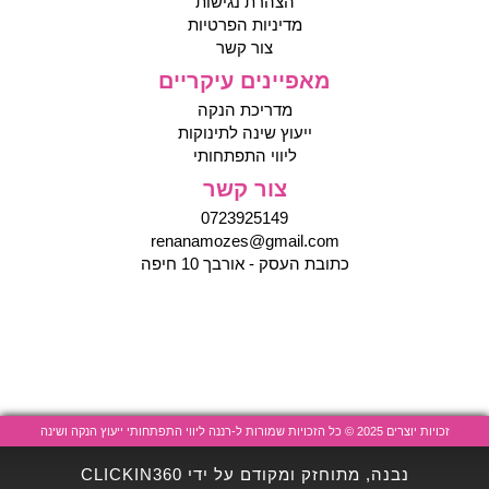
הצהרת נגישות
מדיניות הפרטיות
צור קשר
מאפיינים עיקריים
מדריכת הנקה
ייעוץ שינה לתינוקות
ליווי התפתחותי
צור קשר
0723925149
renanamozes@gmail.com
כתובת העסק - אורבך 10 חיפה
זכויות יוצרים 2025 © כל הזכויות שמורות ל-רננה ליווי התפתחותי ייעוץ הנקה ושינה
נבנה, מתוחזק ומקודם על ידי CLICKIN360