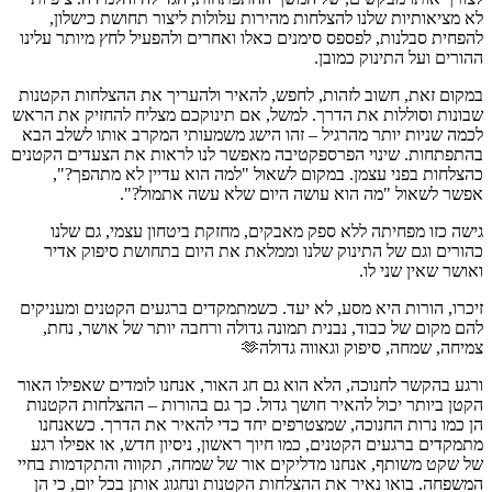
לא מציאותיות שלנו להצלחות מהירות עלולות ליצור תחושת כישלון,
להפחית סבלנות, לפספס סימנים כאלו ואחרים ולהפעיל לחץ מיותר עלינו
ההורים ועל התינוק כמובן.
במקום זאת, חשוב לזהות, לחפש, להאיר ולהעריך את ההצלחות הקטנות
שבונות וסוללות את הדרך. למשל, אם תינוקכם מצליח להחזיק את הראש
לכמה שניות יותר מהרגיל – זהו הישג משמעותי המקרב אותו לשלב הבא
בהתפתחות. שינוי הפרספקטיבה מאפשר לנו לראות את הצעדים הקטנים
כהצלחות בפני עצמן. במקום לשאול "למה הוא עדיין לא מתהפך?",
אפשר לשאול "מה הוא עושה היום שלא עשה אתמול?".
גישה כזו מפחיתה ללא ספק מאבקים, מחזקת ביטחון עצמי, גם שלנו
כהורים וגם של התינוק שלנו וממלאת את היום בתחושת סיפוק אדיר
ואושר שאין שני לו.
זיכרו, הורות היא מסע, לא יעד. כשמתמקדים ברגעים הקטנים ומעניקים
להם מקום של כבוד, נבנית תמונה גדולה ורחבה יותר של אושר, נחת,
צמיחה, שמחה, סיפוק וגאווה גדולה🫶
ורגע בהקשר לחנוכה, הלא הוא גם חג האור, אנחנו לומדים שאפילו האור
הקטן ביותר יכול להאיר חושך גדול. כך גם בהורות – ההצלחות הקטנות
הן כמו נרות החנוכה, שמצטרפים יחד כדי להאיר את הדרך. כשאנחנו
מתמקדים ברגעים הקטנים, כמו חיוך ראשון, ניסיון חדש, או אפילו רגע
של שקט משותף, אנחנו מדליקים אור של שמחה, תקווה והתקדמות בחיי
המשפחה. בואו נאיר את ההצלחות הקטנות ונחגוג אותן בכל יום, כי הן