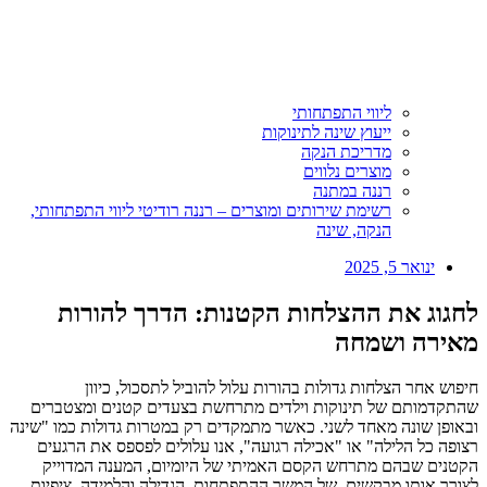
ליווי התפתחותי
ייעוץ שינה לתינוקות
מדריכת הנקה
מוצרים נלווים
רננה במתנה
רשימת שירותים ומוצרים – רננה רודיטי ליווי התפתחותי,
הנקה, שינה
ינואר 5, 2025
לחגוג את ההצלחות הקטנות: הדרך להורות
מאירה ושמחה
חיפוש אחר הצלחות גדולות בהורות עלול להוביל לתסכול, כיוון
שהתקדמותם של תינוקות וילדים מתרחשת בצעדים קטנים ומצטברים
ובאופן שונה מאחד לשני. כאשר מתמקדים רק במטרות גדולות כמו "שינה
רצופה כל הלילה" או "אכילה רגועה", אנו עלולים לפספס את הרגעים
הקטנים שבהם מתרחש הקסם האמיתי של היומיום, המענה המדוייק
לצורך אותו מבקשים, של המשך ההתפתחות, הגדילה והלמידה. ציפיות