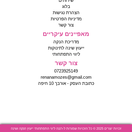
שירותים
בלוג
הצהרת נגישות
מדיניות הפרטיות
צור קשר
מאפיינים עיקריים
מדריכת הנקה
ייעוץ שינה לתינוקות
ליווי התפתחותי
צור קשר
0723925149
renanamozes@gmail.com
כתובת העסק - אורבך 10 חיפה
זכויות יוצרים 2025 © כל הזכויות שמורות ל-רננה ליווי התפתחותי ייעוץ הנקה ושינה